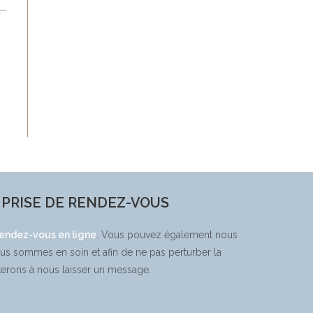
PRISE DE RENDEZ-VOUS
rendez-vous en ligne
. Vous pouvez également nous
ous sommes en soin et afin de ne pas perturber la
terons à nous laisser un message.