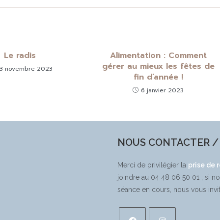
Le radis
Alimentation : Comment
gérer au mieux les fêtes de
3 novembre 2023
fin d’année !
6 janvier 2023
NOUS CONTACTER / 
Merci de privilégier la
prise de 
joindre au 04 48 06 50 01 ; si n
séance en cours, nous vous invi