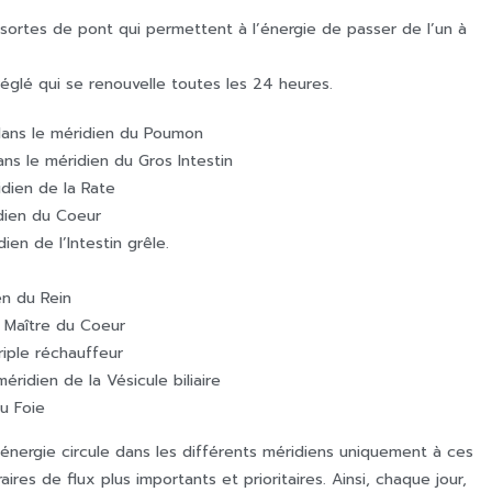
ortes de pont qui permettent à l’énergie de passer de l’un à
 réglé qui se renouvelle toutes les 24 heures.
dans le méridien du Poumon
ns le méridien du Gros Intestin
idien de la Rate
idien du Coeur
ien de l’Intestin grêle.
en du Rein
e Maître du Coeur
riple réchauffeur
éridien de la Vésicule biliaire
du Foie
’énergie circule dans les différents méridiens uniquement à ces
es de flux plus importants et prioritaires. Ainsi, chaque jour,