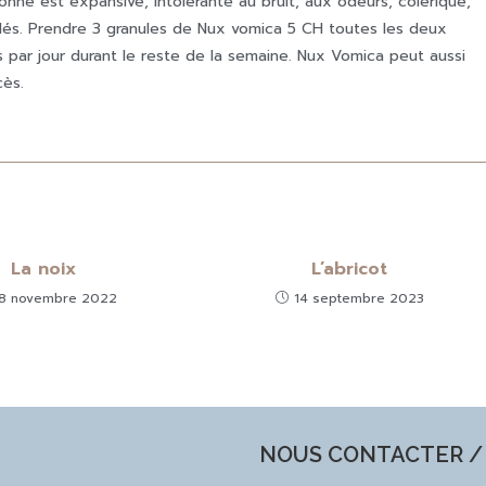
sonne est expansive, intolérante au bruit, aux odeurs, colérique,
lés. Prendre 3 granules de Nux vomica 5 CH toutes les deux
is par jour durant le reste de la semaine. Nux Vomica peut aussi
cès.
La noix
L’abricot
8 novembre 2022
14 septembre 2023
NOUS CONTACTER / 