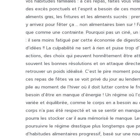
vos habitudes familiales : à ces repas, faîtes vous vra
des excès ponctuels et l’esprit a besoin de ces mom
aliments gras, les fritures et les aliments sucrés : 
y arrivez pour fêter ça … non alimentaires bien sur ! F
que comme une contrainte. Pourquoi pas un ciné, un b
: il sera moins fatigué par cette économie de digestio
d’idées !! La culpabilité ne sert à rien et puise trop d
actions, des choix qui peuvent honnêtement être atte
souvent les bonnes résolutions et on attaque direc
retrouver un poids idéalisé. C’est le pire moment pou
ces repas de fêtes va se voit privé du jour au lende
pile au moment de l’hiver où il doit lutter contre le fr
besoin d’être en manque d’énergie ! Un régime où l’
variée et équilibrée, comme le corps en a besoin au q
corps n’a pas été respecté et va se sentir en manque 
pourra les stocker car il aura mémorisé le manque. Le
poursuivre le régime drastique plus longtemps que p
d’habitudes alimentaires progressif, basé sur une no