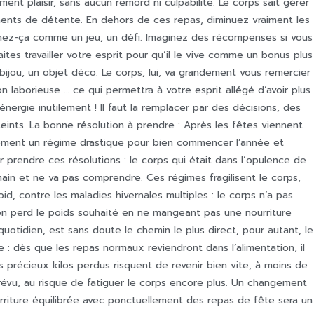
iment plaisir, sans aucun remord ni culpabilité. Le corps sait gérer
ents de détente. En dehors de ces repas, diminuez vraiment les
prenez-ça comme un jeu, un défi. Imaginez des récompenses si vous
aites travailler votre esprit pour qu’il le vive comme un bonus plus
ijou, un objet déco. Le corps, lui, va grandement vous remercier
n laborieuse … ce qui permettra à votre esprit allégé d’avoir plus
’énergie inutilement ! Il faut la remplacer par des décisions, des
ints. La bonne résolution à prendre : Après les fêtes viennent
tement un régime drastique pour bien commencer l’année et
r prendre ces résolutions : le corps qui était dans l’opulence de
main et ne va pas comprendre. Ces régimes fragilisent le corps,
oid, contre les maladies hivernales multiples : le corps n’a pas
on perd le poids souhaité en ne mangeant pas une nourriture
uotidien, est sans doute le chemin le plus direct, pour autant, le
: dès que les repas normaux reviendront dans l’alimentation, il
s précieux kilos perdus risquent de revenir bien vite, à moins de
révu, au risque de fatiguer le corps encore plus. Un changement
urriture équilibrée avec ponctuellement des repas de fête sera un