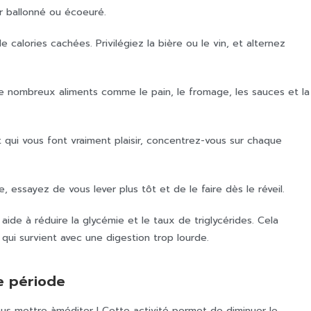
r ballonné ou écoeuré.
 calories cachées. Privilégiez la bière ou le vin, et alternez
 de nombreux aliments comme le pain, le fromage, les sauces et la
ui vous font vraiment plaisir, concentrez-vous sur chaque
e, essayez de vous lever plus tôt et de le faire dès le réveil.
de à réduire la glycémie et le taux de triglycérides. Cela
qui survient avec une digestion trop lourde.
e période
us mettre àméditer ! Cette activité permet de diminuer le