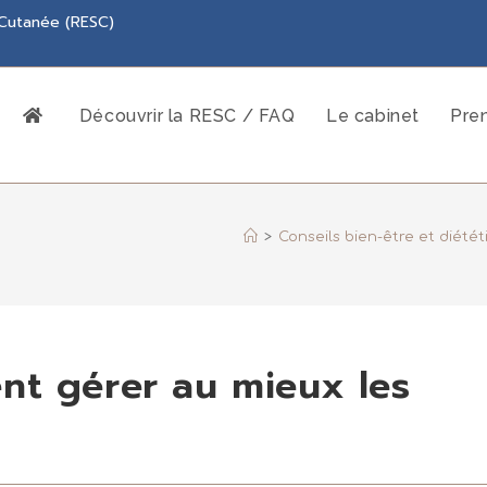
 Cutanée (RESC)
Découvrir la RESC / FAQ
Le cabinet
Pre
>
Conseils bien-être et diété
nt gérer au mieux les