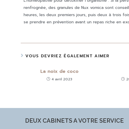
L’homéopathie pour détoxifier l’organisme : Si la per
renfrognée, des granules de Nux vomica sont conseil
heures, les deux premiers jours, puis deux à trois fo
se prendre en prévention avant un repas riche en ex
VOUS DEVRIEZ ÉGALEMENT AIMER
La noix de coco
4 avril 2023
2
DEUX CABINETS A VOTRE SERVICE