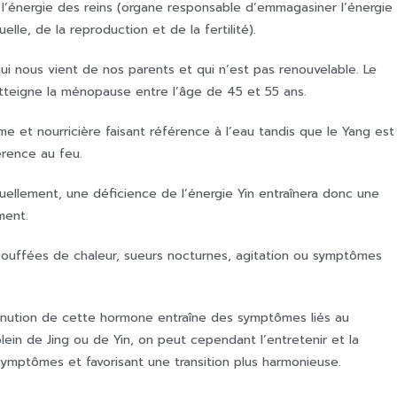
l’énergie des reins (organe responsable d’emmagasiner l’énergie
elle, de la reproduction et de la fertilité).
 qui nous vient de nos parents et qui n’est pas renouvelable. Le
atteigne la ménopause entre l’âge de 45 et 55 ans.
lme et nourricière faisant référence à l’eau tandis que le Yang est
érence au feu.
uellement, une déficience de l’énergie Yin entraînera donc une
ment.
bouffées de chaleur, sueurs nocturnes, agitation ou symptômes
minution de cette hormone entraîne des symptômes liés au
 plein de Jing ou de Yin, on peut cependant l’entretenir et la
s symptômes et favorisant une transition plus harmonieuse.