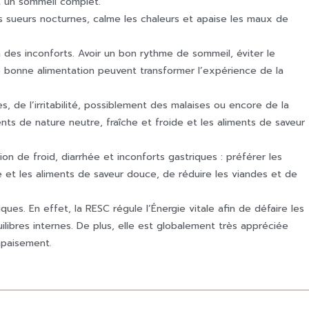
ent un sommeil complet.
es sueurs nocturnes, calme les chaleurs et apaise les maux de
 des inconforts. Avoir un bon rythme de sommeil, éviter le
ne bonne alimentation peuvent transformer l’expérience de la
, de l’irritabilité, possiblement des malaises ou encore de la
ments de nature neutre, fraîche et froide et les aliments de saveur
on de froid, diarrhée et inconforts gastriques : préférer les
e et les aliments de saveur douce, de réduire les viandes et de
ues. En effet, la RESC régule l’Énergie vitale afin de défaire les
libres internes. De plus, elle est globalement très appréciée
’apaisement.