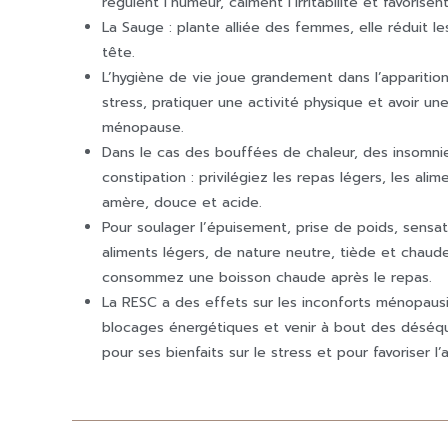
régulent l’humeur, calment l’irritabilité et favoris
La Sauge : plante alliée des femmes, elle réduit l
tête.
L’hygiène de vie joue grandement dans l’apparition
stress, pratiquer une activité physique et avoir u
ménopause.
Dans le cas des bouffées de chaleur, des insomnies
constipation : privilégiez les repas légers, les ali
amère, douce et acide.
Pour soulager l’épuisement, prise de poids, sensati
aliments légers, de nature neutre, tiède et chaud
consommez une boisson chaude après le repas.
La RESC a des effets sur les inconforts ménopausiq
blocages énergétiques et venir à bout des déséqui
pour ses bienfaits sur le stress et pour favoriser l