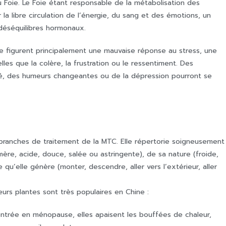
Foie. Le Foie étant responsable de la métabolisation des
a libre circulation de l’énergie, du sang et des émotions, un
déséquilibres hormonaux.
ie figurent principalement une mauvaise réponse au stress, une
les que la colère, la frustration ou le ressentiment. Des
ité, des humeurs changeantes ou de la dépression pourront se
 branches de traitement de la MTC. Elle répertorie soigneusement
ère, acide, douce, salée ou astringente), de sa nature (froide,
u’elle génère (monter, descendre, aller vers l’extérieur, aller
rs plantes sont très populaires en Chine :
 l’entrée en ménopause, elles apaisent les bouffées de chaleur,