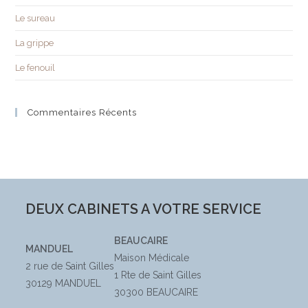
Le sureau
La grippe
Le fenouil
Commentaires Récents
DEUX CABINETS A VOTRE SERVICE
BEAUCAIRE
MANDUEL
Maison Médicale
2 rue de Saint Gilles
1 Rte de Saint Gilles
30129 MANDUEL
30300 BEAUCAIRE