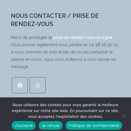
NOUS CONTACTER / PRISE DE
RENDEZ-VOUS
Merci de privilégier la
prise de rendez-vous en ligne
.
Vous pouvez également nous joindre au 04 48 06 50 01 ;
si nous sommes en soin et afin de ne pas perturber la
séance en cours, nous vous inviterons à nous laisser un
message.
Nous utilisons des cookies pour vous garantir la meilleure
expérience sur notre site web. En poursuivant sur ce site,
vous acceptez l'exploitation des cookies.
Mentions légales
J'accepte
Je refuse
Politique de confidentialité
Conception
Uppo Communication® - © 2024