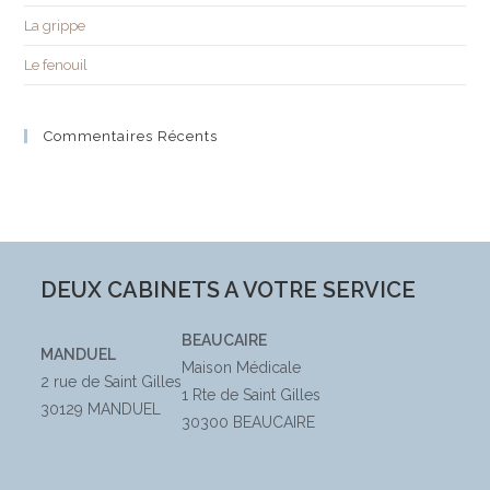
La grippe
Le fenouil
Commentaires Récents
DEUX CABINETS A VOTRE SERVICE
BEAUCAIRE
MANDUEL
Maison Médicale
2 rue de Saint Gilles
1 Rte de Saint Gilles
30129 MANDUEL
30300 BEAUCAIRE