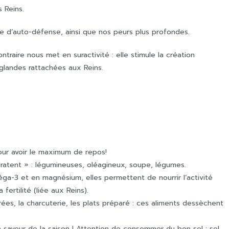
s Reins.
 d’auto-défense, ainsi que nos peurs plus profondes.
raire nous met en suractivité : elle stimule la création
 glandes rattachées aux Reins.
ur avoir le maximum de repos!
dratent » : légumineuses, oléagineux, soupe, légumes.
éga-3 et en magnésium, elles permettent de nourrir l’activité
fertilité (liée aux Reins).
turées, la charcuterie, les plats préparé : ces aliments dessèchent
a saveur de la saison ! Attention de consommer du bon sel : sel