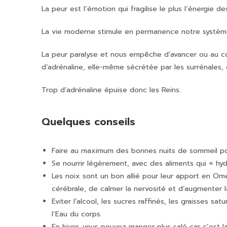
La peur est l’émotion qui fragilise le plus l’énergie de
La vie moderne stimule en permanence notre système
La peur paralyse et nous empêche d’avancer ou au cont
d’adrénaline, elle-même sécrétée par les surrénales,
Trop d’adrénaline épuise donc les Reins.
Quelques conseils
Faire au maximum des bonnes nuits de sommeil po
Se nourrir légèrement, avec des aliments qui « hy
Les noix sont un bon allié pour leur apport en Om
cérébrale, de calmer la nervosité et d’augmenter la 
Eviter l’alcool, les sucres raffinés, les graisses sa
l’Eau du corps.
En hiver, vous pouvez manger plus salé car c’est l