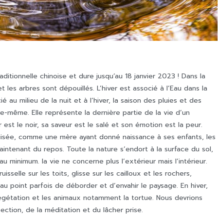
itionnelle chinoise et dure jusqu’au 18 janvier 2023 ! Dans la
t les arbres sont dépouillés. L’hiver est associé à l’Eau dans la
 au milieu de la nuit et à l’hiver, la saison des pluies et des
lle-même. Elle représente la dernière partie de la vie d’un
 est le noir, sa saveur est le salé et son émotion est la peur.
épuisée, comme une mère ayant donné naissance à ses enfants, les
 maintenant du repos. Toute la nature s’endort à la surface du sol,
au minimum. la vie ne concerne plus l’extérieur mais l’intérieur.
isselle sur les toits, glisse sur les cailloux et les rochers,
 au point parfois de déborder et d’envahir le paysage. En hiver,
gétation et les animaux notamment la tortue. Nous devrions
spection, de la méditation et du lâcher prise.